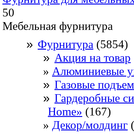
50
Мебельная фурнитура
»
Фурнитура
(5854)
»
Акция на товар
Алюминиевые у
»
Газовые подъе
»
Гардеробные с
Home»
(167)
Декор/молдинг
(