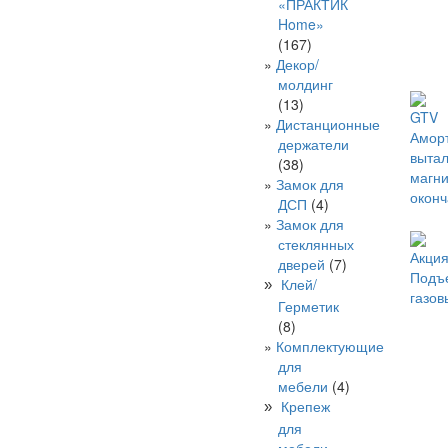
«ПРАКТИК
Home»
(167)
Декор/
молдинг
(13)
GTV
Дистанционные
Аморт
держатели
вытал
(38)
магн
Замок для
окон
ДСП
(4)
Замок для
стеклянных
Акция
дверей
(7)
Подъ
Клей/
»
газов
Герметик
(8)
Комплектующие
для
мебели
(4)
Крепеж
»
для