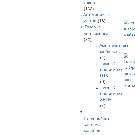
товар
(132)
Алюминиевые
уголки
(13)
Газовые
»
Амор
подъемники
мебе
(22)
Амортизаторы
мебельные
(4)
Толка
Газовый
to-Op
подъемник
накла
GTV
врезн
(9)
магн
Газовый
подъемник
SETE
(1)
»
Гардеробные
системы
хранения